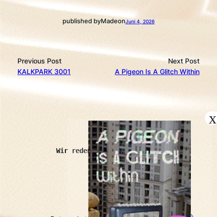
published by
Made
on
Juni 4, 2026
Previous Post
Next Post
KALKPARK 3001
A Pigeon Is A Glitch Within
kopróchoma
Wir reden auch mit Schaben.