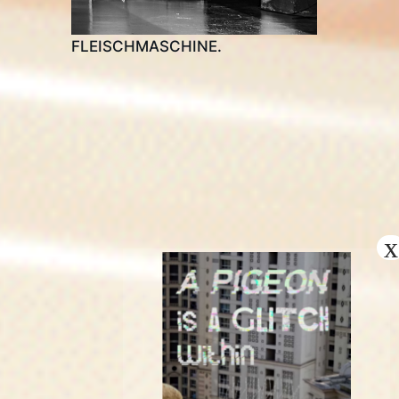
FLEISCHMASCHINE.
Instagram
Twitch
https://www.nrw-lfdk.de/app/mitglied/kollektiv-koprochoma
E-Mail