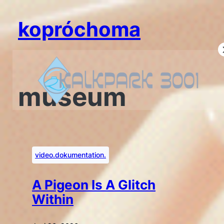
Zum
Inhalt
kopróchoma
springen
museum
video.dokumentation.
A Pigeon Is A Glitch
Within