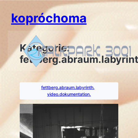
Zum
Inhalt
kopróchoma
springen
Kategorie:
fettberg.abraum.labyrint
fettberg.abraum.labyrinth.
video.dokumentation.