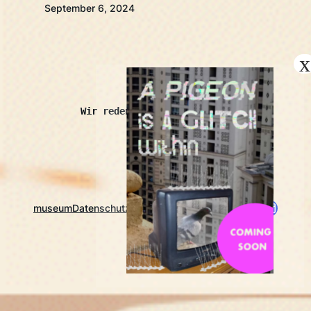
September 6, 2024
kopróchoma
Wir reden auch mit Schaben.
Instagram
Twitch
https://www.nrw-lfdk.de/app/mitglied/ko
E-Mail
museum
Datenschutz
Impressum