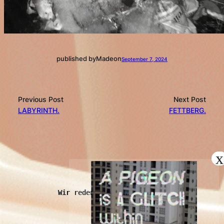
published by
Made
on
September 7, 2024
Previous Post
Next Post
LABYRINTH.
FETTBERG.
kopróchoma
Wir reden auch mit Schaben.