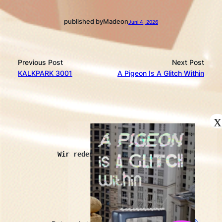
published by
Made
on
Juni 4, 2026
Previous Post
Next Post
KALKPARK 3001
A Pigeon Is A Glitch Within
kopróchoma
Wir reden auch mit Schaben.