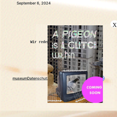
September 6, 2024
kopróchoma
Wir reden auch mit Schaben.
Instagram
Twitch
https://www.nrw-lfdk.de/app/mitglied/ko
E-Mail
museum
Datenschutz
Impressum