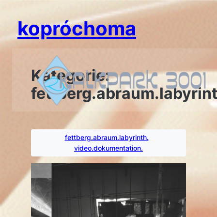
Zum
Inhalt
kopróchoma
springen
Kategorie:
fettberg.abraum.labyrint
fettberg.abraum.labyrinth.
video.dokumentation.