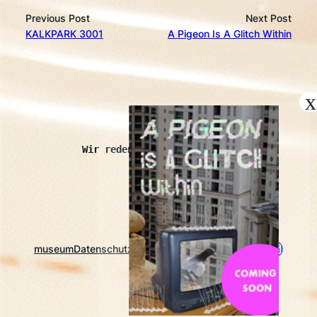
Previous Post
Next Post
KALKPARK 3001
A Pigeon Is A Glitch Within
kopróchoma
Wir reden auch mit Schaben.
Instagram
Twitch
https://www.nrw-lfdk.de/app/mitglied/ko
E-Mail
museum
Datenschutz
Impressum