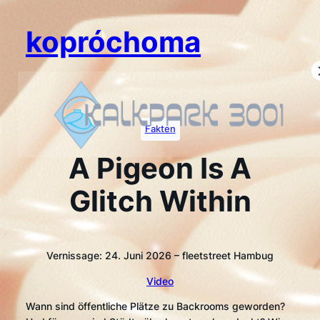
Zum
Inhalt
kopróchoma
springen
Fakten
A Pigeon Is A
Glitch Within
Vernissage: 24. Juni 2026 – fleetstreet Hambug
Video
Wann sind öffentliche Plätze zu Backrooms geworden?